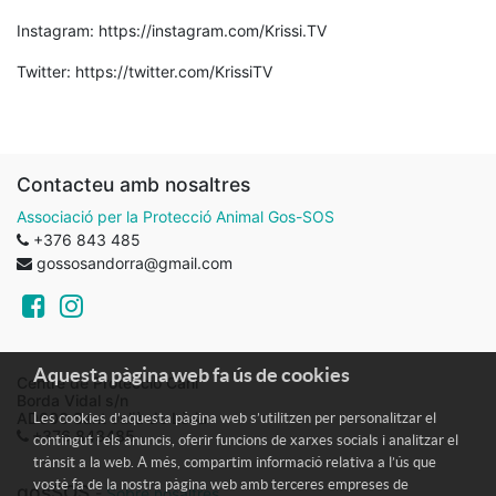
Instagram: https://instagram.com/Krissi.TV
Twitter: https://twitter.com/KrissiTV
Contacteu amb nosaltres
Associació per la Protecció Animal Gos-SOS
+376 843 485
gossosandorra@gmail.com
Aquesta pàgina web fa ús de cookies
Centre de Protecció Caní
Borda Vidal s/n
AD600 Sant Julià de Lòria
Les cookies d’aquesta pàgina web s’utilitzen per personalitzar el
+376 843485
contingut i els anuncis, oferir funcions de xarxes socials i analitzar el
trànsit a la web. A més, compartim informació relativa a l’ús que
vostè fa de la nostra pàgina web amb terceres empreses de
gosSOS
-
Sobre nosaltres