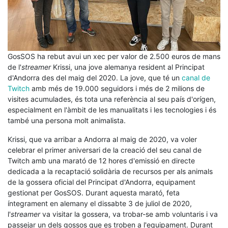
GosSOS ha rebut avui un xec per valor de 2.500 euros de mans
de l'
streamer
Krissi, una jove alemanya resident al Principat
d'Andorra des del maig del 2020. La jove, que té un
canal de
Twitch
amb més de 19.000 seguidors i més de 2 milions de
visites acumulades, és tota una referència al seu país d'orígen,
especialment en l'àmbit de les manualitats i les tecnologies i és
també una persona molt animalista.
Krissi, que va arribar a Andorra al maig de 2020, va voler
celebrar el primer aniversari de la creació del seu canal de
Twitch amb una marató de 12 hores d'emissió en directe
dedicada a la recaptació solidària de recursos per als animals
de la gossera oficial del Principat d'Andorra, equipament
gestionat per GosSOS. Durant aquesta marató, feta
íntegrament en alemany el dissabte 3 de juliol de 2020,
l'
streamer
va visitar la gossera, va trobar-se amb voluntaris i va
passejar un dels gossos que es troben a l'equipament. Durant