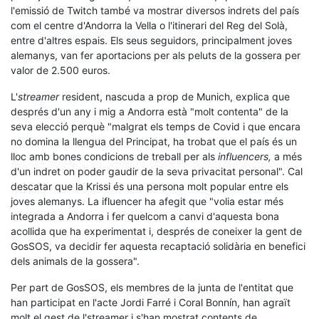
l'emissió de Twitch també va mostrar diversos indrets del país
com el centre d'Andorra la Vella o l'itinerari del Reg del Solà,
entre d'altres espais. Els seus seguidors, principalment joves
alemanys, van fer aportacions per als peluts de la gossera per
valor de 2.500 euros.
L'
streamer
resident, nascuda a prop de Munich, explica que
després d'un any i mig a Andorra està "molt contenta" de la
seva elecció perquè "malgrat els temps de Covid i que encara
no domina la llengua del Principat, ha trobat que el país és un
lloc amb bones condicions de treball per als
influencers,
a més
d'un indret on poder gaudir de la seva privacitat personal". Cal
descatar que la Krissi és una persona molt popular entre els
joves alemanys. La ifluencer ha afegit que "volia estar més
integrada a Andorra i fer quelcom a canvi d'aquesta bona
acollida que ha experimentat i, després de coneixer la gent de
GosSOS, va decidir fer aquesta recaptació solidària en benefici
dels animals de la gossera".
Per part de GosSOS, els membres de la junta de l'entitat que
han participat en l'acte Jordi Farré i Coral Bonnín, han agraït
molt el gest de l'streamer i s'han mostrat contents de