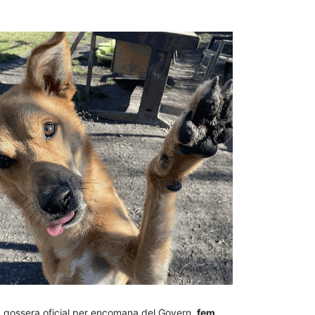
la gossera oficial per encomana del Govern,
fem