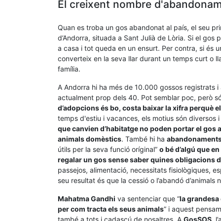
El creixent nombre d'abandoname
Quan es troba un gos abandonat al país, el seu prim
d’Andorra, situada a Sant Julià de Lòria. Si el gos po
a casa i tot queda en un ensurt. Per contra, si és
converteix en la seva llar durant un temps curt o l
família.
A Andorra hi ha més de 10.000 gossos registrats i 
actualment prop dels 40. Pot semblar poc, però só
d’adopcions és bo, costa baixar la xifra perquè 
temps d'estiu i vacances, els motius són diversos 
que canvien d’habitatge no poden portar el gos a
animals domèstics
. També hi ha
abandonaments 
útils per la seva funció oríginal”
o bé d’algú que en
regalar un gos sense saber quines obligacions d
passejos, alimentació, necessitats fisiològiques, esp
seu resultat és que la cessió o l’abandó d’animals n
Mahatma Gandhi
va sentenciar que “
la grandesa 
per com tracta els seus animals
” i aquest pensa
també a tots i cadascú de nosaltres. A
GosSOS
, 