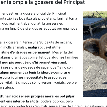
nts omple la gossera del Principat
er destí és la gossera oficial del Principat
rta xip i es localitza als propietaris, l’animal torna
 un gos realment abandonat, la gossera es
larg en funció de si el gos és adoptat per una nova
a la gossera hi tenim uns 30 peluts de mitjana;
n molts animals i,
malgrat que el ritme
el ritme d’entrades és permanent
. Més enllà del
i alguns dramàtics com el fet que
algunes famílies
l nou pis perquè no s’hi permet viure amb
i cessions de gossos de caça
, que "ja no són
 algun moment va tenir la idea de comprar o
e cura i quines necessitats té associades
:
ai vital… Els motius són diversos i variats, però el
o s’atura.
d’una nació i el seu progrés moral es pot jutjar
ment
ens interpel·la a tots
: poders públics, però
l’associació protectora d’animals sense ànim de lucre que gestionem 