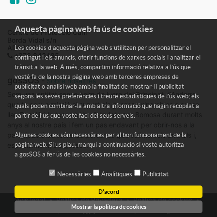
Aquesta pàgina web fa ús de cookies
Centre de Protecció Caní
Borda Vidal s/n
AD600 Sant Julià de Lòria
Les cookies d’aquesta pàgina web s’utilitzen per personalitzar el
+376 843485
contingut i els anuncis, oferir funcions de xarxes socials i analitzar el
trànsit a la web. A més, compartim informació relativa a l’ús que
vostè fa de la nostra pàgina web amb terceres empreses de
gosSOS
-
Sobre nosaltres
publicitat o anàlisi web amb la finalitat de mostrar-li publicitat
Som una entitat sense ànim de lucre del Principat d'Andorra
segons les seves preferències i treure estadístiques de l’ús web; els
que té com a missió el suport als gossos vulnerables o sense
quals poden combinar-la amb altra informació que hagin recopilat a
llar. Recollim la tasca animalista feta per Bomosa durant molts
partir de l’ús que vostè faci del seus serveis.
anys al nostre país i fem un pas endavant per obrir-nos a la
participació de totes les persones que estimen els animals i,
Algunes cookies són necessàries per al bon funcionament de la
especialment, els gossos.
pàgina web. Si us plau, marqui a continuació si vostè autoritza
a
gosSOS
a fer ús de les cookies no necessàries.
Necessàries
Analítiques
Publicitat
D'acord
Avís legal
Política de Privadesa
Política de cookies
Mostrar la política de cookies
TdA
- Tècniques d'Avantguarda
Desenvolupat per