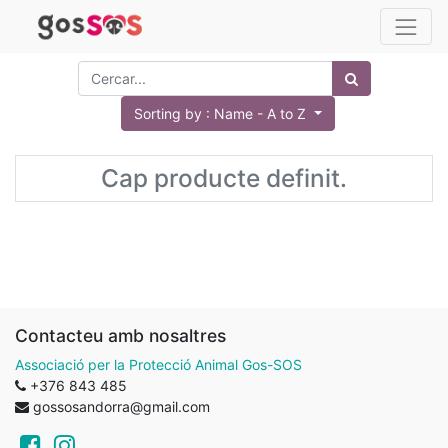
Sorting by : Name - A to Z
Cap producte definit.
Contacteu amb nosaltres
Associació per la Protecció Animal Gos-SOS
+376 843 485
gossosandorra@gmail.com