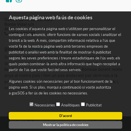
Aquesta pàgina web fa ús de cookies
Centre de Protecció Caní
Borda Vidal s/n
AD600 Sant Julià de Lòria
Les cookies d’aquesta pàgina web s’utilitzen per personalitzar el
+376 843485
contingut i els anuncis, oferir funcions de xarxes socials i analitzar el
trànsit a la web. A més, compartim informació relativa a l’ús que
vostè fa de la nostra pàgina web amb terceres empreses de
gosSOS
-
Sobre nosaltres
publicitat o anàlisi web amb la finalitat de mostrar-li publicitat
Som una entitat sense ànim de lucre del Principat d'Andorra
segons les seves preferències i treure estadístiques de l’ús web; els
que té com a missió el suport als gossos vulnerables o sense
quals poden combinar-la amb altra informació que hagin recopilat a
llar. Recollim la tasca animalista feta per Bomosa durant molts
partir de l’ús que vostè faci del seus serveis.
anys al nostre país i fem un pas endavant per obrir-nos a la
participació de totes les persones que estimen els animals i,
Algunes cookies són necessàries per al bon funcionament de la
especialment, els gossos.
pàgina web. Si us plau, marqui a continuació si vostè autoritza
a
gosSOS
a fer ús de les cookies no necessàries.
Necessàries
Analítiques
Publicitat
D'acord
Avís legal
Política de Privadesa
Política de cookies
Mostrar la política de cookies
TdA
- Tècniques d'Avantguarda
Desenvolupat per