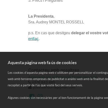
5. Precs i Preguntes
La Presidenta
,
Sra. Audrey MONTEL ROSSELL
p.s. En cas que desitgeu
delegar el vostre vo
enllaç
.
Aquesta pàgina web fa ús de cookies
Contacteu amb nosaltres
Les cookies d’aquesta pàgina web s’utilitzen per personalitzar el contingut 
Associació per la Protecció Animal Gos-SOS
web amb terceres empreses de publicitat o anàlisi web amb la finalitat de
+376 843 485
recopilat a partir de l’ús que vostè faci del seus serveis.
gossosandorra@gmail.com
Algunes cookies són necessàries per al bon funcionament de la pàgina web.