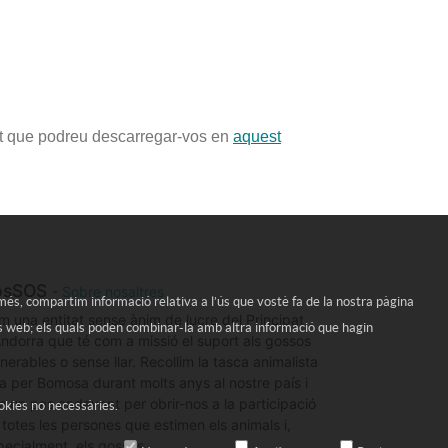
 que podreu descarregar-vos en
aquest
osSOS
-
Sobre nosaltres
A més, compartim informació relativa a l’ús que vostè fa de la nostra pàgina
m una entitat sense ànim de lucre del Principat
’ús web; els quals poden combinar-la amb altra informació que hagin
Andorra que té com a missió el suport als gossos
nerables o sense llar. Recollim la tasca animalista
ta per Bomosa durant molts anys al nostre país i
m un pas endavant per obrir-nos a la participació
ookies no necessàries.
 totes les persones que estimen els animals i,
pecialment, els gossos.