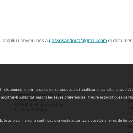
t
, ompliu i envieu-nos a
gossosandorra@gmail.com
el document
g
i els anuncis, oferir funcions de xarxes socials i analitzar el trànsit a la web. 
Centre de Protecció Caní
So
 mostrar-li publicitat segons les seves preferències i treure estadístiques de l
Borda Vidal s/n
d'
AD600 Sant Julià de Lòria
vul
+376 843485
fe
fe
 Si us plau, marqui a continuació si vostè autoritza a
gosSOS
a fer ús de les c
de
es